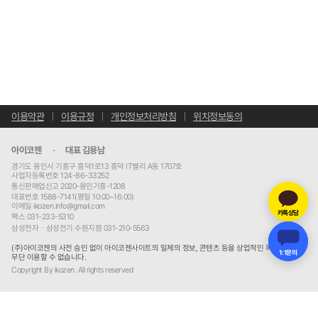
이용약관
이용규정
개인정보처리방침
위치정보동의
아이코젠
대표 김용남
경기도 용인시 기흥구 흥덕1로13 흥덕 IT밸리 A동 1707호
사업자등록번호 124-86-33252
통신판매업신고 2020-용인기흥-1208
대표번호 1588-7141(평일 10:00~16:00)
이메일 ikozen.info@gmail.com
카톡상담
팩스 031-233-5310
삼성전자ㆍ삼성전기 수원지점 031-210-5563
(주)아이코젠의 사전 승인 없이 아이코젠사이트의 일체의 정보, 콘텐츠 등을 상업적인 목적으로
1:1문의
무단 이용할 수 없습니다.
Copyright By ikozen. All rights reserved