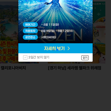
3일간 보지 않기
닫기
비치
[경기 하남] 세라젬 웰파크 위례점
[천안] 테