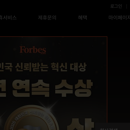
로그인
휴서비스
제휴문의
혜택
마이페이
변시설
회원정보 변경
시설추천
이벤트
공지사항
설검색
멤버십 관리
기업제휴
코젠
1:1문의
이프
마일리지&캐시백
시설제휴
컬처
자주하는 질문
심시설
아이코인
코젠
기타설정
PLAY