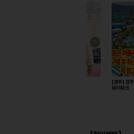
[여의도]한강투어 크루즈
[경주] 경주 캘리포니아
워터파크