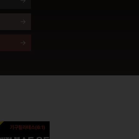
구필라테스(6:1)
헬스