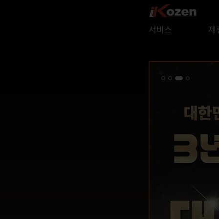
서비스
제
이용신청
주
이용방법
시
멤버십
라
안내
관
그룹
안내