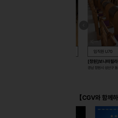
임직원 U40
가족 U50
임직원 U70
가
[인천]라이칸짐-필라테스..
[창원]보니따필라테스(토
인천 연수구 청능대로 75 (청학동, iM..
【CGV와 함께