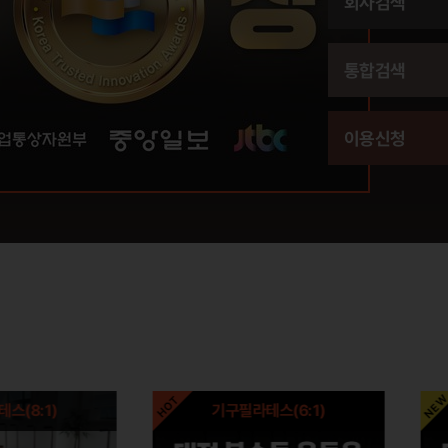
회사검색
통합검색
이용신청
1)
기구필라테스(6:1)
기