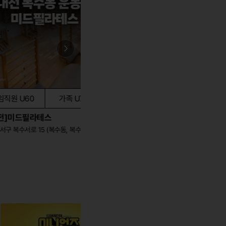
U60
가족 U70
임직원 U25
가족 U35
드필라테스
[광주]SB휘트니스
대전 서구 복수서로 15 (복수동, 복수센..
광주 북구 양산로 33 (양산동)