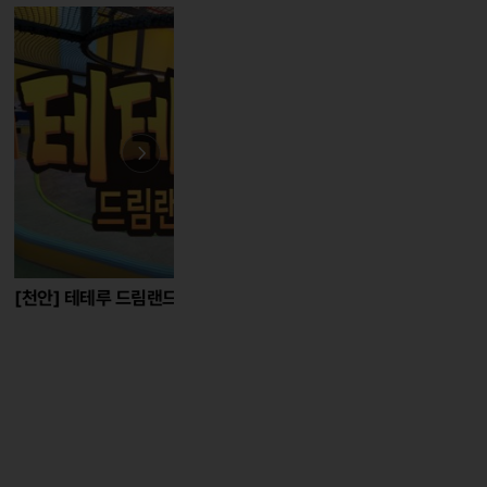
테루 드림랜드
[아산] 아산스파비스