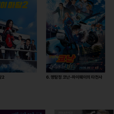
6. 명탐정 코난-하이웨이의 타천사
7. 미니언