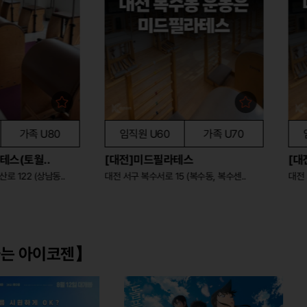
족 U80
임직원 U60
가족 U70
임직원 
월..
[대전]미드필라테스
[대전]미
경남 창원시 성산구 동산로 122 (상남동..
대전 서구 복수서로 15 (복수동, 복수센..
하는 아이코젠】