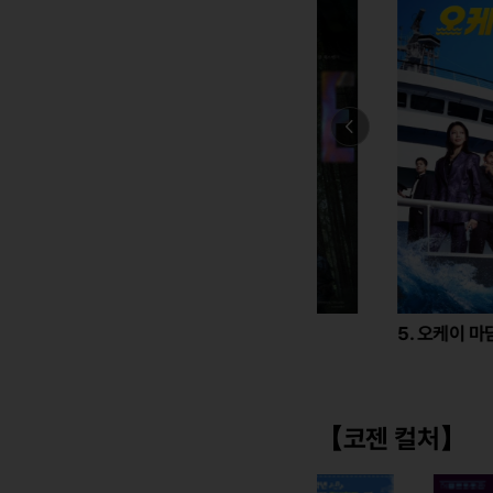
4. 호프
5. 오케이 마담2
【코젠 컬처】