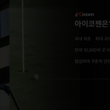
아이코젠은
국내 최초ㆍ최대 규모
현재 10,000여 곳
협업하며 꾸준히 안