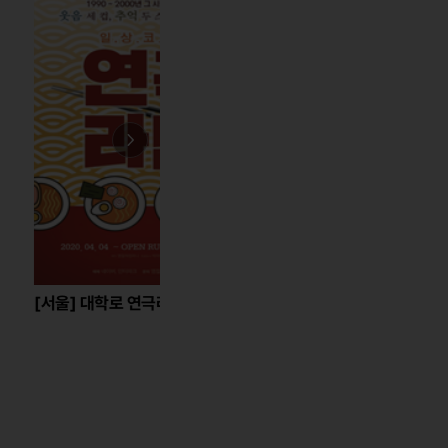
학로 연극라면 특별할인
뮤지컬 ＜박열＞