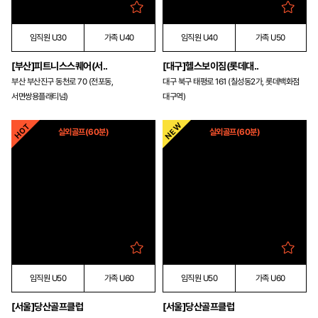
임직원 U30
가족 U40
임직원 U40
가족 U50
[부산]피트니스스퀘어(서..
[대구]헬스보이짐(롯데대..
부산 부산진구 동천로 70 (전포동,
대구 북구 태평로 161 (칠성동2가, 롯데백화점
서면쌍용플래티넘)
대구역)
실외골프(60분)
실외골프(60분)
임직원 U50
가족 U60
임직원 U50
가족 U60
[서울]당산골프클럽
[서울]당산골프클럽