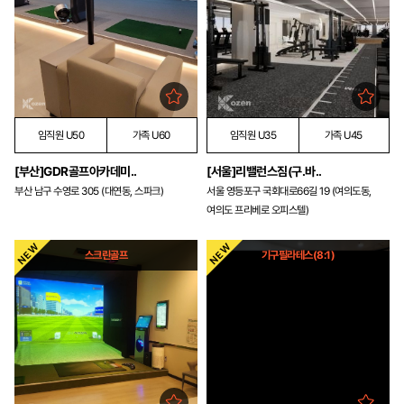
임직원 U50
가족 U60
임직원 U35
가족 U45
[부산]GDR골프아카데미..
[서울]리밸런스짐(구.바..
부산 남구 수영로 305 (대연동, 스파크)
서울 영등포구 국회대로66길 19 (여의도동,
여의도 프리베로 오피스텔)
스크린골프
기구필라테스(8:1)