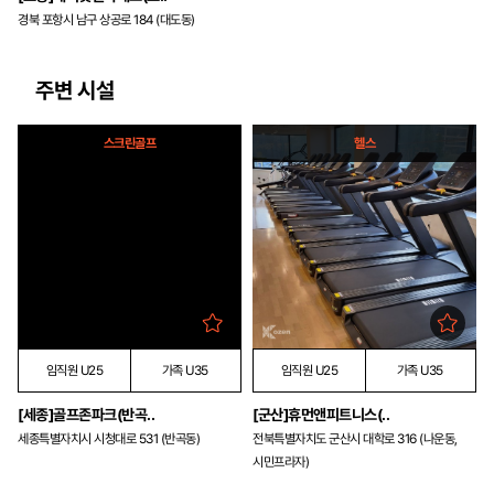
경북 포항시 남구 상공로 184 (대도동)
주변 시설
스크린골프
헬스
임직원 U25
가족 U35
임직원 U25
가족 U35
[세종]골프존파크(반곡..
[군산]휴먼앤피트니스(..
세종특별자치시 시청대로 531 (반곡동)
전북특별자치도 군산시 대학로 316 (나운동,
시민프라자)