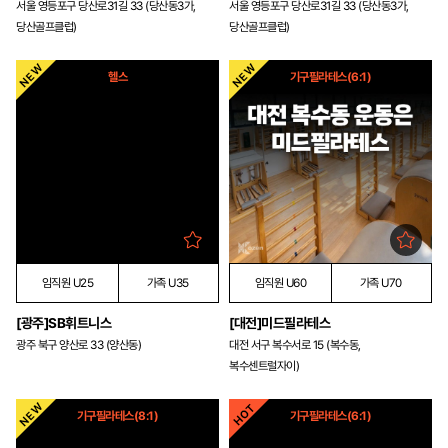
서울 영등포구 당산로31길 33 (당산동3가,
서울 영등포구 당산로31길 33 (당산동3가,
당산골프클럽)
당산골프클럽)
헬스
기구필라테스(6:1)
임직원 U25
가족 U35
임직원 U60
가족 U70
[광주]SB휘트니스
[대전]미드필라테스
광주 북구 양산로 33 (양산동)
대전 서구 복수서로 15 (복수동,
복수센트럴자이)
기구필라테스(8:1)
기구필라테스(6:1)