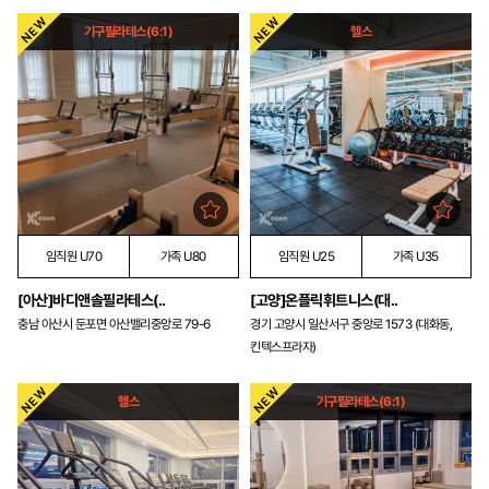
기구필라테스(6:1)
헬스
임직원 U70
가족 U80
임직원 U25
가족 U35
[아산]바디앤솔필라테스(..
[고양]온플릭휘트니스(대..
충남 아산시 둔포면 아산밸리중앙로 79-6
경기 고양시 일산서구 중앙로 1573 (대화동,
킨텍스프라자)
헬스
기구필라테스(6:1)