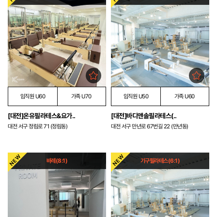
임직원 U60
가족 U70
임직원 U50
가족 U60
[대전]온유필라테스&요가..
[대전]바디앤솔필라테스(..
대전 서구 정림로 71 (정림동)
대전 서구 만년로 67번길 22 (만년동)
바레(8:1)
기구필라테스(6:1)