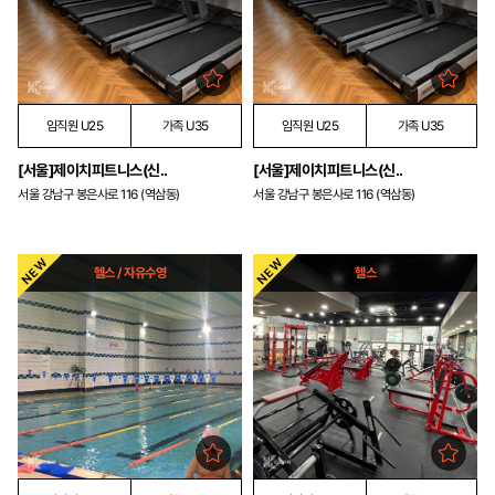
임직원 U25
가족 U35
임직원 U25
가족 U35
[서울]제이치피트니스(신..
[서울]제이치피트니스(신..
서울 강남구 봉은사로 116 (역삼동)
서울 강남구 봉은사로 116 (역삼동)
헬스 / 자유수영
헬스