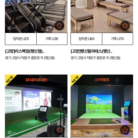
임직원 U25
가족 U35
임직원 U60
가족 U70
[고양]리스펙짐(행신점)..
[고양]행신필라테스(행신..
경기 고양시 덕양구 충장로 11 (행신동)
경기 고양시 덕양구 충장로 11 (행신동)
실내골프(80분)
스크린골프