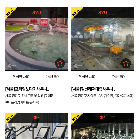
사우나
사우나
임직원 U40
가족 U50
임직원 U40
가족 U50
[서울]프라임노다지사우나..
[서울]칠산레져대중사우나..
서울 광진구 광나루로56길 5 (구의동,
서울 광진구 자양로 135 (자양동, 자양오피스텔)
현대프라임아파트 유치원)
헬스
헬스