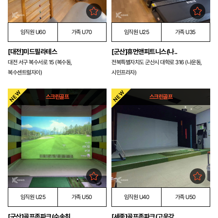
임직원 U60
가족 U70
임직원 U25
가족 U35
[대전]미드필라테스
[군산]휴먼앤피트니스(나..
대전 서구 복수서로 15 (복수동,
전북특별자치도 군산시 대학로 316 (나운동,
복수센트럴자이)
시민프라자)
스크린골프
스크린골프
임직원 U25
가족 U50
임직원 U40
가족 U50
[군산]골프존파크(수송최..
[세종]골프존파크(고운강..