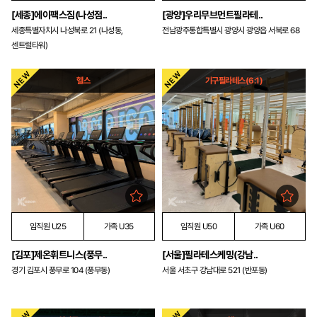
[세종]에이팩스짐(나성점..
[광양]우리무브먼트필라테..
세종특별자치시 나성북로 21 (나성동,
전남광주통합특별시 광양시 광양읍 서북로 68
센트럴타워)
헬스
기구필라테스(6:1)
임직원 U25
가족 U35
임직원 U50
가족 U60
[김포]제온휘트니스(풍무..
[서울]필라테스케밍(강남..
경기 김포시 풍무로 104 (풍무동)
서울 서초구 강남대로 521 (반포동)