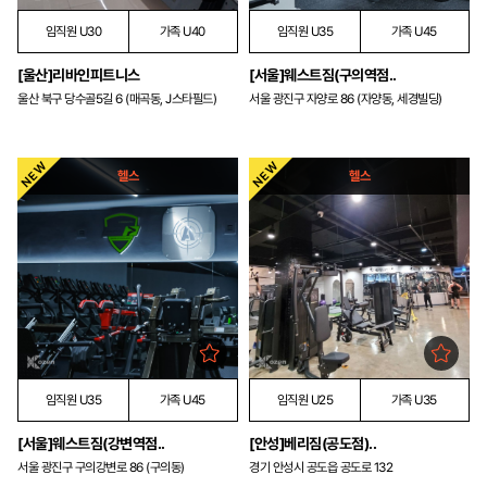
임직원 U30
가족 U40
임직원 U35
가족 U45
[울산]리바인피트니스
[서울]웨스트짐(구의역점..
울산 북구 당수골5길 6 (매곡동, J스타필드)
서울 광진구 자양로 86 (자양동, 세경빌딩)
헬스
헬스
임직원 U35
가족 U45
임직원 U25
가족 U35
[서울]웨스트짐(강변역점..
[안성]베리짐(공도점)..
서울 광진구 구의강변로 86 (구의동)
경기 안성시 공도읍 공도로 132