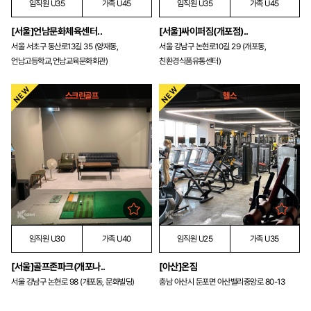
임직원 U35
가족 U45
임직원 U35
가족 U45
[서울]언남문화체육센터..
[서울]싸이퍼짐(개포점)..
서울 서초구 동산로13길 35 (양재동,
서울 강남구 논현로10길 29 (개포동,
언남고등학교,언남교육문화회관)
친환경식품유통센터)
스크린골프
헬스
임직원 U30
가족 U40
임직원 U25
가족 U35
[서울]골프존파크(개포나..
[아산]온짐
서울 강남구 논현로 98 (개포동, 문화빌딩)
충남 아산시 둔포면 아산밸리중앙로 80-13