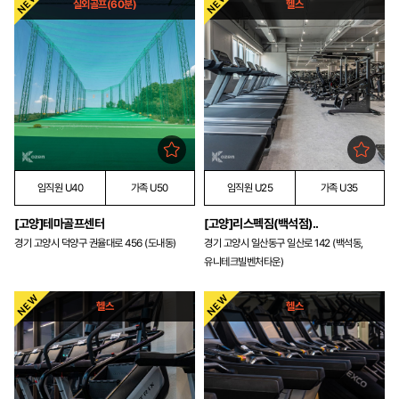
실외골프(60분)
헬스
임직원 U40
가족 U50
임직원 U25
가족 U35
[고양]테마골프센터
[고양]리스펙짐(백석점)..
경기 고양시 덕양구 권율대로 456 (도내동)
경기 고양시 일산동구 일산로 142 (백석동,
유니테크빌벤처타운)
헬스
헬스