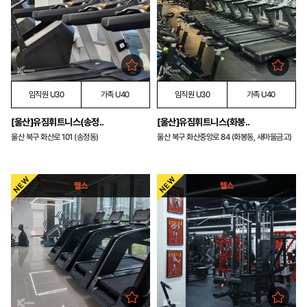
임직원 U30
가족 U40
임직원 U30
가족 U40
[울산]유짐휘트니스(송정..
[울산]유짐휘트니스(화봉..
울산 북구 화산로 101 (송정동)
울산 북구 화산중앙로 84 (화봉동, 새마을금고)
헬스
헬스