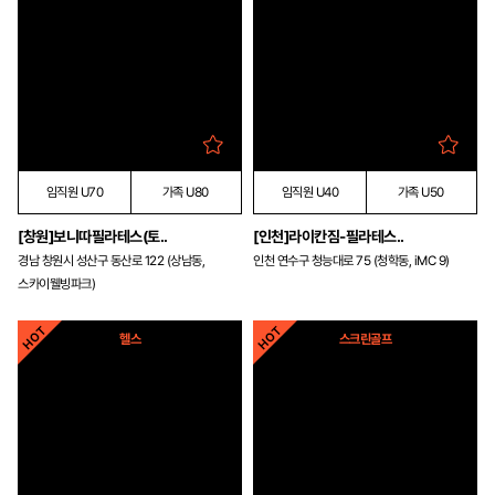
임직원 U70
가족 U80
임직원 U40
가족 U50
[창원]보니따필라테스(토..
[인천]라이칸짐-필라테스..
경남 창원시 성산구 동산로 122 (상남동,
인천 연수구 청능대로 75 (청학동, iMC 9)
스카이웰빙파크)
헬스
스크린골프