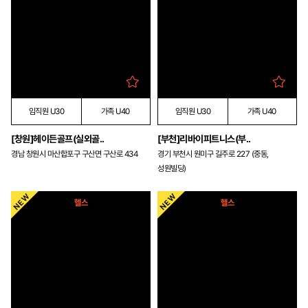
임직원 U30
가족 U40
임직원 U30
가족 U40
[창원]헤이든골프(실외골..
[부천]리바이피트니스(부..
경남 창원시 마산합포구 구산면 구산로 434
경기 부천시 원미구 길주로 227 (중동,
성원빌딩)
헬스
헬스