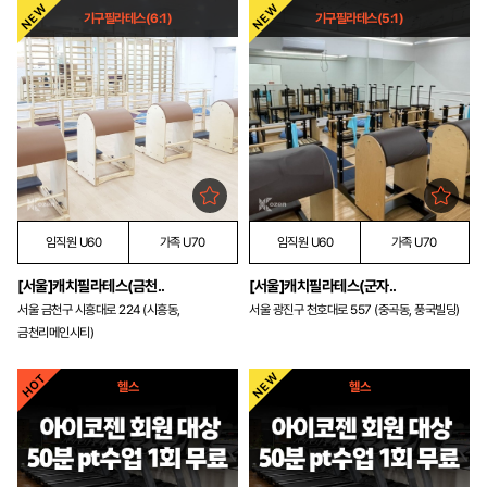
기구필라테스(6:1)
기구필라테스(5:1)
임직원 U60
가족 U70
임직원 U60
가족 U70
[서울]캐치필라테스(금천..
[서울]캐치필라테스(군자..
서울 금천구 시흥대로 224 (시흥동,
서울 광진구 천호대로 557 (중곡동, 풍국빌딩)
금천리메인시티)
헬스
헬스