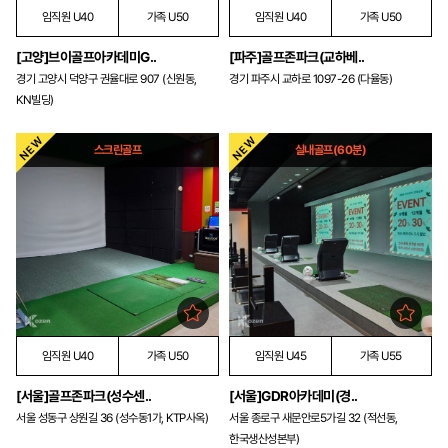
임직원 U40
가족 U50
임직원 U40
가족 U50
[고양]브이골프아카데미G..
[파주]골프존파크(교하베..
경기 고양시 덕양구 권율대로 907 (신원동,
경기 파주시 교하로 1097-26 (다율동)
KN빌딩)
스크린골프
실내골프(60분)
임직원 U40
가족 U50
임직원 U45
가족 U55
[서울]골프존파크(성수센..
[서울]GDR아카데미(경..
서울 성동구 상원길 36 (성수동1가, KTP사옥)
서울 종로구 새문안로5가길 32 (적선동,
한국생산성본부)