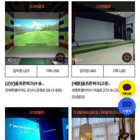
스크린골프
스크린골프
임직원 U25
가족 U50
임직원 U40
가족 U50
[군산]골프존파크(수송..
[세종]골프존파크(고운..
전북특별자치도 군산시 문화로 58 (수송동)
세종특별자치시 마음로 272-9 (고운동,
카톡상담
강남빌딩)
1:1문의
스크린골프
기구필라테스(6:1) / 바레(10:1) / 바디밸런스