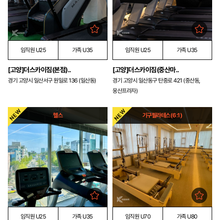
임직원 U25
가족 U35
임직원 U25
가족 U35
[고양]더스카이짐(본점)..
[고양]더스카이짐(중산마..
경기 고양시 일산서구 원일로 136 (일산동)
경기 고양시 일산동구 탄중로 421 (중산동,
웅산프라자)
헬스
기구필라테스(6:1)
임직원 U25
가족 U35
임직원 U70
가족 U80