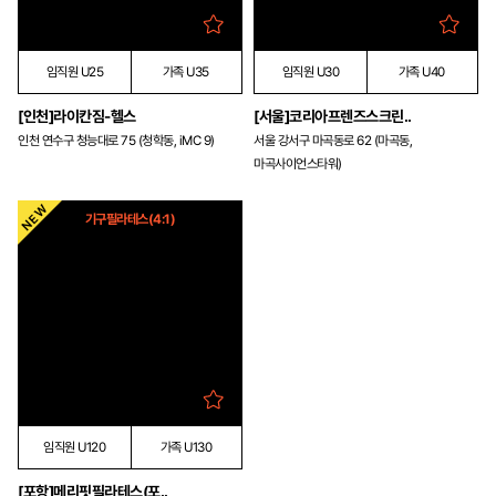
임직원 U25
가족 U35
임직원 U30
가족 U40
[인천]라이칸짐-헬스
[서울]코리아프렌즈스크린..
인천 연수구 청능대로 75 (청학동, iMC 9)
서울 강서구 마곡동로 62 (마곡동,
마곡사이언스타워)
기구필라테스(4:1)
임직원 U120
가족 U130
[포항]메리핏필라테스(포..