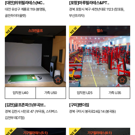
[대전]위위필라테스(NC..
[포항]마루필라테스&PT..
대전 유성구 계룡로 119 (봉명동,
경북 포항시 북구 새천년대로 1123 (창포동,
골든하이아울렛)
부산프라자)
스크린골프
헬스
임직원 U40
가족 U50
임직원 U25
가족 U35
[김천]골프존파크(부곡브..
[구미]팬더짐
경북 김천시 시민로 47 (부곡동, 스타벅스
경북 구미시 봉곡로24길 14 (봉곡동)
김천부곡DT점)
기구필라테스(5:1)
기구필라테스(6:1)