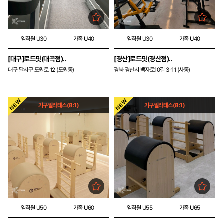
임직원 U30
가족 U40
임직원 U30
가족 U40
[대구]로드핏(대곡점)..
[경산]로드핏(경산점)..
대구 달서구 도원로 12 (도원동)
경북 경산시 백자로10길 3-11 (사동)
기구필라테스(8:1)
기구필라테스(8:1)
임직원 U50
가족 U60
임직원 U55
가족 U65