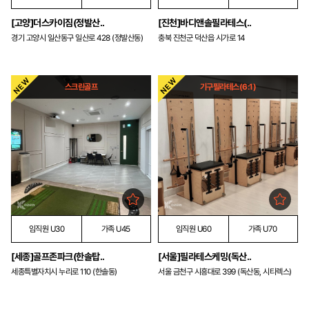
[고양]더스카이짐(정발산..
[진천]바디앤솔필라테스(..
경기 고양시 일산동구 일산로 428 (정발산동)
충북 진천군 덕산읍 시가로 14
스크린골프
기구필라테스(6:1)
임직원 U30
가족 U45
임직원 U60
가족 U70
[세종]골프존파크(한솔탑..
[서울]필라테스케밍(독산..
세종특별자치시 누리로 110 (한솔동)
서울 금천구 시흥대로 399 (독산동, 시티렉스)