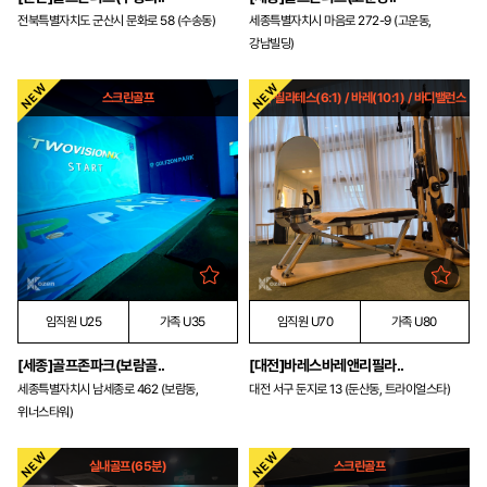
전북특별자치도 군산시 문화로 58 (수송동)
세종특별자치시 마음로 272-9 (고운동,
강남빌딩)
스크린골프
기구필라테스(6:1) / 바레(10:1) / 바디밸런스
임직원 U25
가족 U35
임직원 U70
가족 U80
[세종]골프존파크(보람골..
[대전]바레스바레앤리필라..
세종특별자치시 남세종로 462 (보람동,
대전 서구 둔지로 13 (둔산동, 트라이얼스타)
위너스타워)
실내골프(65분)
스크린골프