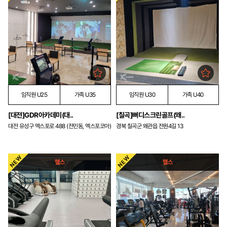
임직원 U25
가족 U35
임직원 U30
가족 U40
[대전]GDR아카데미(대..
[칠곡]뻐디스크린골프(왜..
대전 유성구 엑스포로 488 (전민동, 엑스포코아)
경북 칠곡군 왜관읍 전원4길 13
헬스
헬스