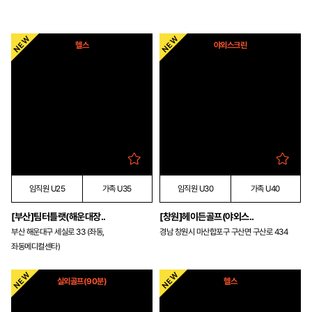
헬스
야외스크린
임직원 U25
가족 U35
임직원 U30
가족 U40
[부산]팀터틀랫(해운대장..
[창원]헤이든골프(야외스..
부산 해운대구 세실로 33 (좌동,
경남 창원시 마산합포구 구산면 구산로 434
좌동메디컬센타)
실외골프(90분)
헬스