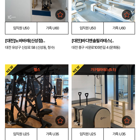
임직원 U50
가족 U60
임직원 U50
가족 U60
[대전]노바바레(신성점)..
[대전]바디앤솔필라테스(..
대전 유성구 신성로 58 (신성동, 청수)
대전 중구 서문로105번길 4 (문화동)
헬스
기구필라테스(5:1)
임직원 U25
가족 U35
임직원 U25
가족 U35