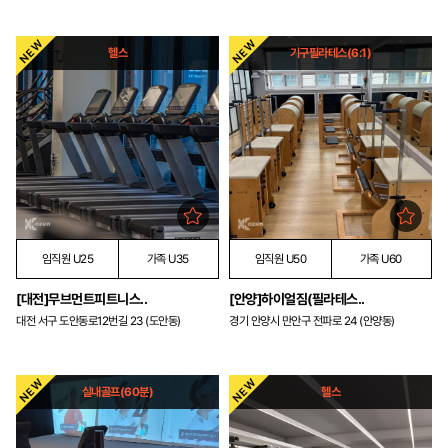
헬스
기구필라테스(6:1)
임직원 U25
가족 U35
임직원 U50
가족 U60
[대전]무브먼트피트니스..
[안양]하이얼짐(필라테스..
대전 서구 도안동로12번길 23 (도안동)
경기 안양시 만안구 전파로 24 (안양동)
실내골프(60분)
헬스