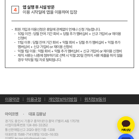
앱 실행 후 시설 방문
이용 시작일에 앱을 이용하여 입장
회원 가입과 이용신청은 휴일에 관계없이 언제나 신청 가능합니다.
10일 이전 : 당월 잔여 기간 회비 + 당월 추가 멤버십비 + 신규 가입비 or 재이용
신청비
11일 이후 : 당월 잔여 기간 회비 + 익월 회비 + 당월 추가 멤버십비 + 익월 추가
멤버십비 + 신규 가입비 or 재이용 신청비
익월 1일 이용 : 익월 회비 + 익월 추가 멤버십비 + 신규 가입비 or 재이용 신청비
재직 서류는 나중에 첨부하기로 선택 시 익월 20일 전까지 서류 제출을 하지 않을
경우 익익월 1일 자로 탈퇴됩니다.
이용약관
이용규정
개인정보처리방침
위치정보동의
아이코젠
대표 김용남
경기도 용인시 기흥구 흥덕1로13 흥덕 IT밸리 A동 1707호
사업자등록번호 124-86-33252
통신판매업신고 2020-용인기흥-1208
카톡상담
대표번호 1588-7141(평일 10:00~16:00)
이메일 ikozen.info@gmail.com